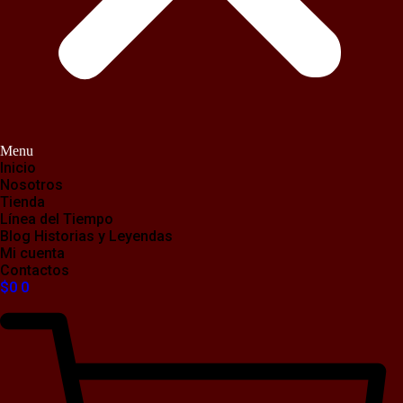
Menu
Inicio
Nosotros
Tienda
Línea del Tiempo
Blog Historias y Leyendas
Mi cuenta
Contactos
$
0
0