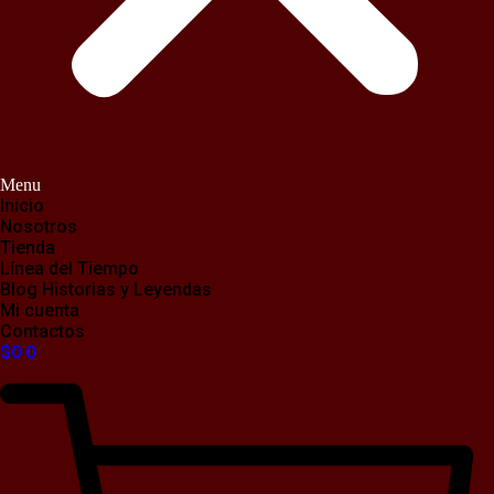
Menu
Inicio
Nosotros
Tienda
Línea del Tiempo
Blog Historias y Leyendas
Mi cuenta
Contactos
$
0
0