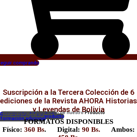
eguir comprando
Suscripción a la Tercera Colección de 6
ediciones de la Revista AHORA Historias
y Leyendas de Bolivia
información de nuestro
Producto
Descripción del producto
Características del producto
nformación adicional
FORMATOS DISPONIBLES
Físico:
360 Bs
. Digital:
90 Bs.
Ambos: