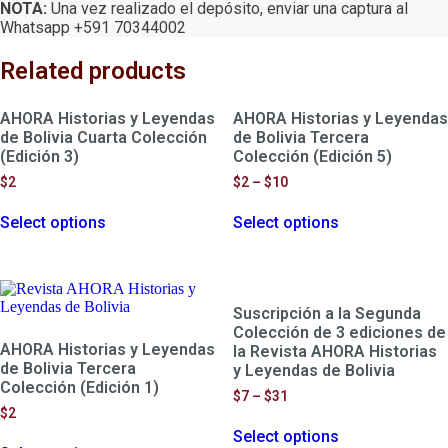
NOTA:
Una vez realizado el depósito, enviar una captura al
Whatsapp +591 70344002
Related products
AHORA Historias y Leyendas
AHORA Historias y Leyendas
de Bolivia Cuarta Colección
de Bolivia Tercera
(Edición 3)
Colección (Edición 5)
$
2
$
2
–
$
10
This
This
Select options
Select options
product
product
has
has
multiple
multiple
variants.
variants.
The
The
Suscripción a la Segunda
options
options
may
may
Colección de 3 ediciones de
AHORA Historias y Leyendas
be
be
la Revista AHORA Historias
chosen
chosen
de Bolivia Tercera
y Leyendas de Bolivia
on
on
Colección (Edición 1)
$
7
–
$
31
the
the
$
2
This
product
product
This
Select options
product
page
page