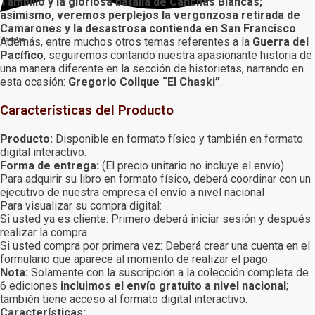
Tambillo y la gloriosa batalla de Canchas Blancas;
asimismo, veremos perplejos la vergonzosa retirada de
Camarones y la desastrosa contienda en San Francisco
.
Además, entre muchos otros temas referentes a la
Guerra del
WhatsApp
Pacífico
, seguiremos contando nuestra apasionante historia de
una manera diferente en la sección de historietas, narrando en
esta ocasión:
Gregorio Collque “El Chaski”
.
Características del Producto
Producto:
Disponible en formato físico y también en formato
digital interactivo.
Forma de entrega:
(El precio unitario no incluye el envío)
Para adquirir su libro en formato físico, deberá coordinar con un
ejecutivo de nuestra empresa el envío a nivel nacional
Para visualizar su compra digital:
Si usted ya es cliente: Primero deberá iniciar sesión y después
realizar la compra.
Si usted compra por primera vez: Deberá crear una cuenta en el
formulario que aparece al momento de realizar el pago.
Nota:
Solamente con la suscripción a la colección completa de
6 ediciones
incluimos el envío gratuito a nivel nacional
;
también tiene acceso al formato digital interactivo.
Características: