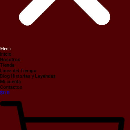
Menu
Inicio
Nosotros
Tienda
Línea del Tiempo
Blog Historias y Leyendas
Mi cuenta
Contactos
$
0
0